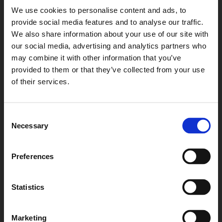
Węże, końcówki, przewody
We use cookies to personalise content and ads, to
hydrauliczne
provide social media features and to analyse our traffic.
We also share information about your use of our site with
our social media, advertising and analytics partners who
may combine it with other information that you’ve
Wybierz:
provided to them or that they’ve collected from your use
of their services.
Węże hydrauliczne
Końcówki przewodów
Consent
hydraulicznych
Necessary
Selection
Przewody hydrauliczne
ciśnieniowe
Preferences
Statistics
Marketing