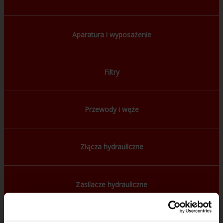
Aparatura i wyposażenie
Filtry
Przewody i węże
Złącza hydrauliczne
Zasilacze hydrauliczne
PHS
/
Pompy