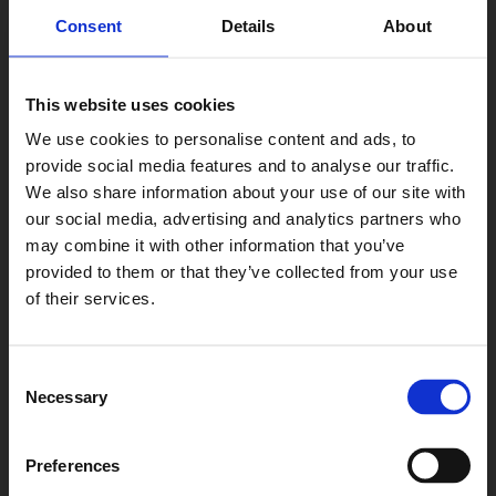
Pompy hydrauliczne
Consent
Details
About
This website uses cookies
Dzięki współpracy z dwoma wiodącymi na świecie
We use cookies to personalise content and ads, to
producentami elementów hydrauliki siłowej firmom "Parker
Hannifin" oraz "Bosch Rexroth" oraz innymi dostawcami
provide social media features and to analyse our traffic.
możemy zaoferować Państwu szeroką gamę pomp
We also share information about your use of our site with
hydraulicznych różnej konstrukcji oraz przeznaczonych do
różnorodnych zastosowań.
our social media, advertising and analytics partners who
may combine it with other information that you’ve
Rodzaje oferowanych pomp:
provided to them or that they’ve collected from your use
of their services.
Pompy zębate w korpusach
aluminiowych
Pompy zębate w korpusach
Consent
żeliwnych
Necessary
Selection
Pompy wielotłoczkowe o
stałej wydajności
Preferences